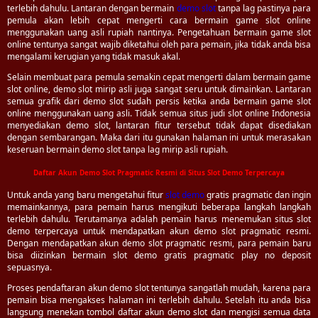
terlebih dahulu. Lantaran dengan bermain
demo slot
tanpa lag pastinya para
pemula akan lebih cepat mengerti cara bermain game slot online
menggunakan uang asli rupiah nantinya. Pengetahuan bermain game slot
online tentunya sangat wajib diketahui oleh para pemain, jika tidak anda bisa
mengalami kerugian yang tidak masuk akal.
Selain membuat para pemula semakin cepat mengerti dalam bermain game
slot online, demo slot mirip asli juga sangat seru untuk dimainkan. Lantaran
semua grafik dari demo slot sudah persis ketika anda bermain game slot
online menggunakan uang asli. Tidak semua situs judi slot online Indonesia
menyediakan demo slot, lantaran fitur tersebut tidak dapat disediakan
dengan sembarangan. Maka dari itu gunakan halaman ini untuk merasakan
keseruan bermain demo slot tanpa lag mirip asli rupiah.
Daftar Akun Demo Slot Pragmatic Resmi di Situs Slot Demo Terpercaya
Untuk anda yang baru mengetahui fitur
slot demo
gratis pragmatic dan ingin
memainkannya, para pemain harus mengikuti beberapa langkah langkah
terlebih dahulu. Terutamanya adalah pemain harus menemukan situs slot
demo terpercaya untuk mendapatkan akun demo slot pragmatic resmi.
Dengan mendapatkan akun demo slot pragmatic resmi, para pemain baru
bisa diizinkan bermain slot demo gratis pragmatic play no deposit
sepuasnya.
Proses pendaftaran akun demo slot tentunya sangatlah mudah, karena para
pemain bisa mengakses halaman ini terlebih dahulu. Setelah itu anda bisa
langsung menekan tombol daftar akun demo slot dan mengisi semua data