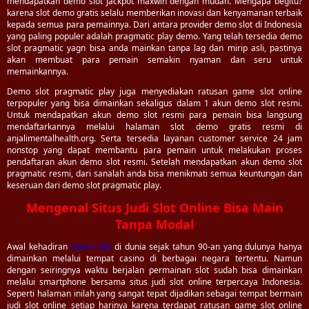
mendapatkan demo slot jackpot maxwin dengan mudah. Mengapa begitu?
karena slot demo gratis selalu memberikan inovasi dan kenyamanan terbaik
kepada semua para pemainnya. Dari antara provider demo slot di Indonesia
yang paling populer adalah pragmatic play demo. Yang telah tersedia demo
slot pragmatic yagn bisa anda mainkan tanpa lag dan mirip asli, pastinya
akan membuat para pemain semakin nyaman dan seru untuk
memainkannya.
Demo slot pragmatic play juga menyediakan ratusan game slot online
terpopuler yang bisa dimainkan sekaligus dalam 1 akun demo slot resmi.
Untuk mendapatkan akun demo slot resmi para pemain bisa langsung
mendaftarkannya melalui halaman slot demo gratis resmi di
anjalimentalhealth.org. Serta tersedia layanan customer service 24 jam
nonstop yang dapat membantu para pemain untuk melakukan proses
pendaftaran akun demo slot resmi. Setelah mendapatkan akun demo slot
pragmatic resmi, dari sanalah anda bisa menikmati semua keuntungan dan
keseruan dari demo slot pragmatic play.
Mengenal Situs Judi Slot Online Bisa Main
Tanpa Modal
Awal kehadiran
mesin slot
di dunia sejak tahun 90-an yang dulunya hanya
dimainkan melalui tempat casino di berbagai negara tertentu. Namun
dengan seiringnya waktu berjalan permainan slot sudah bisa dimainkan
melalui smartphone bersama situs judi slot online terpercaya Indonesia.
Seperti halaman inilah yang sangat tepat dijadikan sebagai tempat bermain
judi slot online setiap harinya karena terdapat ratusan game slot online